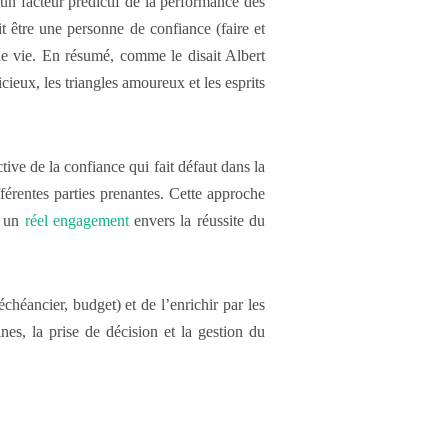
 un facteur prédictif de la performance des
t être une personne de confiance (faire et
 de vie. En résumé, comme le disait Albert
icieux, les triangles amoureux et les esprits
ive de la confiance qui fait défaut dans la
ifférentes parties prenantes. Cette approche
r un
réel engagement
envers la réussite du
chéancier, budget) et de l’enrichir par les
ines, la prise de décision et la gestion du