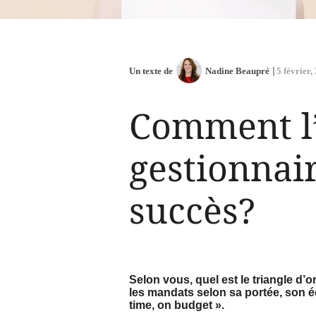
Un texte de
Nadine Beaupré
5 février,
Comment l’
gestionnair
succès?
Selon vous, quel est le triangle d’o
les mandats selon sa portée, son 
time, on budget ».