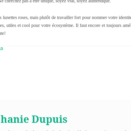
 cherchez pas à être unique, soyez vrai, soyez authentique.
s lunettes roses, mais plutôt de travailler fort pour nommer votre identit
s, utiles et cool pour votre écosystème. Il faut encore et toujours amél
te!
LD
phanie Dupuis