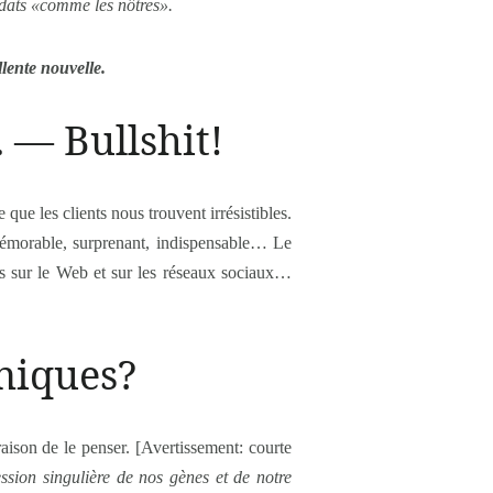
ndats «comme les nôtres».
llente nouvelle.
e. —
Bullshit!
que les clients nous trouvent irrésistibles.
morable, surprenant, indispensable… Le
es sur le Web et sur les réseaux sociaux…
uniques?
ison de le penser. [Avertissement: courte
ession singulière de nos gènes et de notre