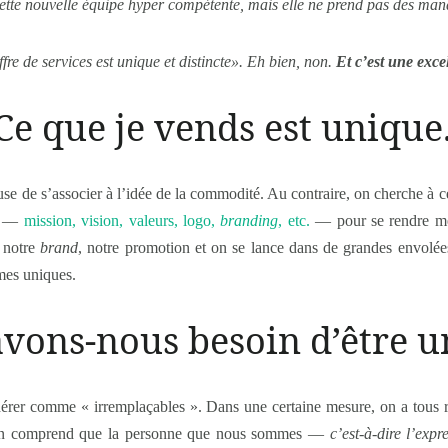
n cette nouvelle équipe hyper compétente, mais elle ne prend pas des ma
fre de services est unique et distincte». Eh bien, non.
Et c’est une exce
 Ce que je vends est uniqu
fuse de s’associer à l’idée de la commodité. Au contraire, on cherche à ce 
ve —
mission, vision, valeurs, logo,
branding
, etc.
— pour se rendre mé
 notre
brand
, notre promotion et on se lance dans de grandes envolé
mes uniques.
avons-nous besoin d’être 
dérer comme « irremplaçables ». Dans une certaine mesure, on a tous ra
, on comprend que la personne que nous sommes —
c’est-à-dire l’expr