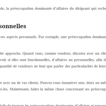
ple, la préoccupation dominante
d’affaires
du dirigeant qui rech
sonnelles
 ses
aspects personnels
. Par exemple, une préoccupation domina
te approche. Quand vous, comme vendeur, discutez avec un client 
voir si elles sont fonctionnelles, d’affaires ou personnelles, afin
antité de vendeurs ne font que parler des particularités de leur
tre avec un de vos clients. Pouvez-vous énumérer une, deux ou m
ivez-les. Maintenant, faites la même chose concernant ses
préoccup
ficile de trouver les préoccupations dominantes d’affaires et person