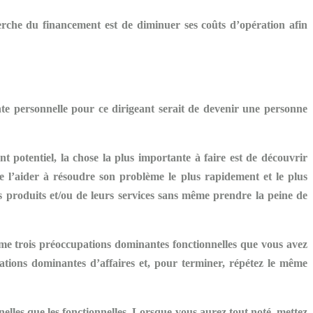
erche du financement est de diminuer ses coûts d’opération afin
nte
personnelle
pour ce dirigeant serait de devenir une personne
potentiel, la chose la plus importante à faire est de découvrir
 de l’aider à résoudre son problème le plus rapidement et le plus
s produits et/ou de leurs services sans même prendre la peine de
ême trois
préoccupations dominantes fonctionnelles
que vous avez
ations dominantes
d’affaires
et, pour terminer, répétez le même
nelles que les fonctionnelles. Lorsque vous aurez tout noté, mettez