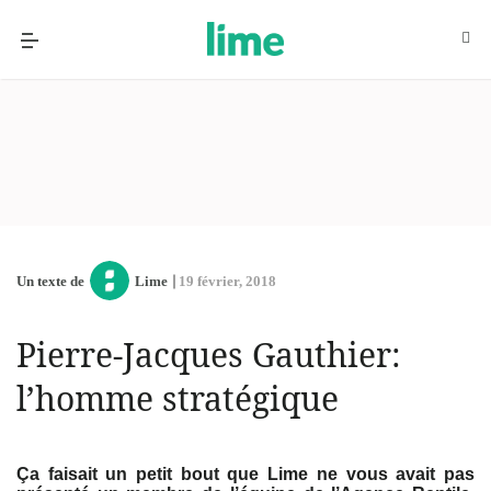
Un texte de
Lime
19 février, 2018
Pierre-Jacques Gauthier:
l’homme stratégique
Ça faisait un petit bout que Lime ne vous avait pas