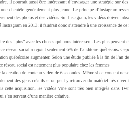
ndre, il pourrait aussi être intéressant d’envisager une stratégie sur d
nt une clientèle généralement plus jeune. Le principe d’Instagram res
ivement des photos et des vidéos. Sur Instagram, les vidéos doivent abso
 Instragram en 2013; il faudrait donc s’attendre à une croissance de ce 
aire des “pins” avec les choses qui nous intéressent. Les pins peuvent 
ce réseau social a rejoint seulement 6% de l’auditoire québécois. Cep
lisation québécoise augmenter. Selon une étude publiée à la fin de l’an d
e réseau social est nettement plus populaire chez les femmes.
de la création de contenu vidéo de 6 secondes. Même si ce concept ne se
alement des gens créatifs et on peut y retrouver du matériel très divert
s cette acquisition, les vidéos Vine sont très bien intégrés dans Twi
ui s’en servent d’une manière créative.