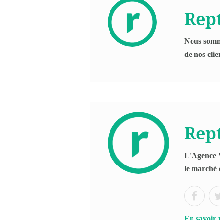
Rept
Nous somme
de nos clie
Rept
L'Agence W
le marché 
En savoir 