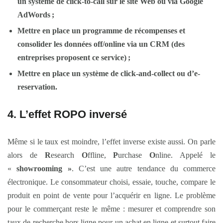
un système de
click-to-call
sur le site Web ou via Google
AdWords ;
Mettre en place un programme de récompenses et
consolider les données
off/online
via un CRM (des
entreprises proposent ce service) ;
Mettre en place un système de
click-and-collect
ou d’
e-
reservation
.
4. L’effet ROPO inversé
Même si le taux est moindre, l’effet inverse existe aussi. On parle
alors de
R
esearch
O
ffline,
P
urchase
O
nline. Appelé le
«
showrooming »
. C’est une autre tendance du commerce
électronique. Le consommateur choisi, essaie, touche, compare le
produit en point de vente pour l’acquérir en ligne. Le problème
pour le commerçant reste le même : mesurer et comprendre son
taux de recherche hors ligne pour un achat en ligne et surtout faire