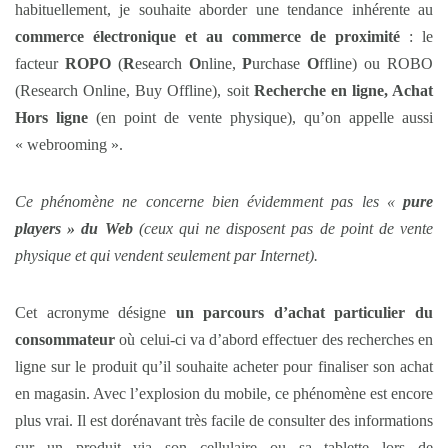
habituellement, je souhaite aborder une tendance inhérente au
commerce électronique et au commerce de proximité
: le
facteur
ROPO
(
R
esearch
O
nline,
P
urchase
O
ffline) ou ROBO
(Research Online, Buy Offline), soit
Recherche en ligne, Achat
Hors ligne
(en point de vente physique), qu’on appelle aussi
« webrooming ».
Ce phénomène ne concerne bien évidemment pas les «
pure
players » du Web
(ceux qui ne disposent pas de point de vente
physique et qui vendent seulement par Internet).
Cet acronyme désigne
un parcours d’achat particulier du
consommateur
où celui-ci va d’abord effectuer des recherches en
ligne sur le produit qu’il souhaite acheter pour finaliser son achat
en magasin. Avec l’explosion du mobile, ce phénomène est encore
plus vrai. Il est dorénavant très facile de consulter des informations
sur un produit via son cellulaire ou sa tablette lors de