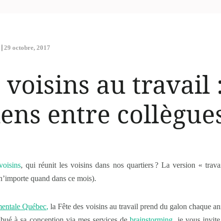
29 octobre, 2017
 voisins au travail 
iens entre collègues
voisins
, qui réunit les voisins dans nos quartiers
? La version « trava
n’importe quand dans ce mois).
entale Québec
,
la Fête des voisins au travail prend du galon chaque ann
ribué à sa conception via mes services de
brainstorming
, je vous invit