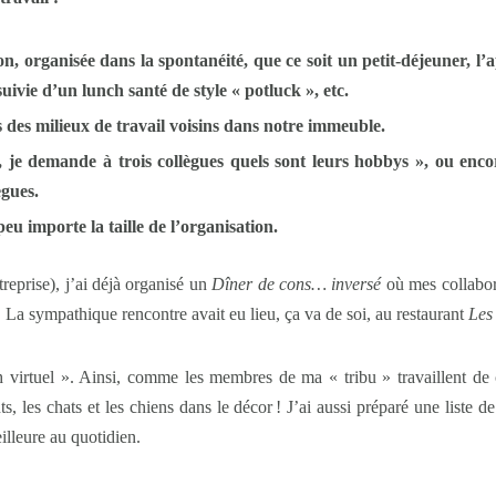
n, organisée dans la spontanéité, que ce soit un petit-déjeuner, l’
uivie d’un lunch santé de style «
potluck
», etc.
des milieux de travail voisins dans notre immeuble.
, je demande à trois collègues quels sont leurs hobbys »
, ou enco
ègues.
 importe la taille de l’organisation.
treprise), j’ai déjà organisé un
Dîner de cons… inversé
où mes collabora
 La sympathique rencontre avait eu lieu, ça va de soi, au restaurant
Les
h virtuel ». Ainsi, comme les membres de ma « tribu » travaillent d
 les chats et les chiens dans le décor ! J’ai aussi préparé une liste d
illeure au quotidien.