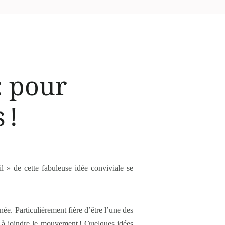
: pour
 !
il » de cette fabuleuse idée conviviale se
ée. Particulièrement fière d’être l’une des
e à joindre le mouvement
! Quelques idées