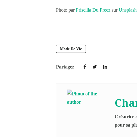
Photo par
Priscilla Du Preez
sur
Unsplash
Mode De Vie
Partager
Cha
Créatrice 
pour sa plu