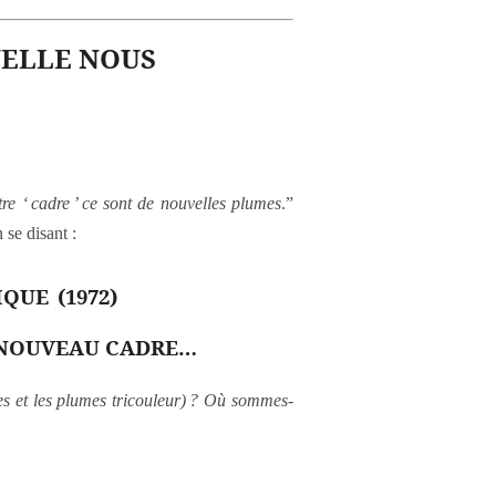
UELLE NOUS
re ‘
cadre
’ ce sont de nouvelles plumes
.”
se disant :
IQUE
(1972)
… NOUVEAU CADRE…
es et les plumes tricouleur) ? Où sommes-