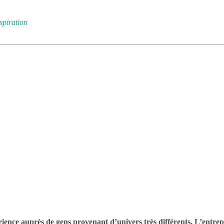
spiration
ience auprès de gens provenant d’univers très différents. L’entrepr