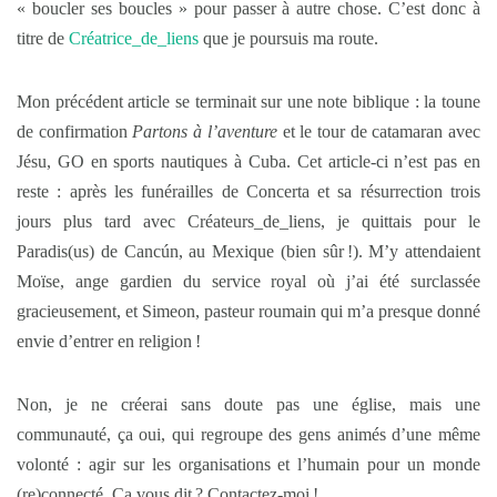
« boucler ses boucles » pour passer à autre chose. C’est donc à
titre de
Créatrice_de_liens
que je poursuis ma route.
Mon précédent article se terminait sur une note biblique : la toune
de confirmation
Partons à l’aventure
et le tour de catamaran avec
Jésu, GO en sports nautiques à Cuba. Cet article-ci n’est pas en
reste : après les funérailles de Concerta et sa résurrection trois
jours plus tard avec Créateurs_de_liens, je quittais pour le
Paradis(us) de Cancún, au Mexique (bien sûr !). M’y attendaient
Moïse, ange gardien du service royal où j’ai été surclassée
gracieusement, et Simeon, pasteur roumain qui m’a presque donné
envie d’entrer en religion !
Non, je ne créerai sans doute pas une église, mais une
communauté, ça oui, qui regroupe des gens animés d’une même
volonté : agir sur les organisations et l’humain pour un monde
(re)connecté. Ça vous dit ? Contactez-moi !