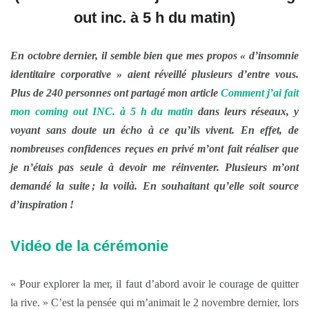
out
inc. à 5 h du matin
)
En octobre dernier, il semble bien que mes propos
«
d
’
insomnie
identitaire corporative
»
aient r
éveillé plusieurs d’
entre vous.
Plus de 240 personnes ont partagé mon article
Comment j
’
ai fait
mon c
oming out INC.
à
5 h
du matin
dans leurs réseaux, y
voyant sans doute un écho à ce qu
’
ils vivent. En effet, de
nombreuses confidences re
çues en privé m’
ont fait r
éaliser que
je n’étais pas seule à devoir me réinventer.
Plusieurs m
’
ont
demand
é la suite ; la voilà. En souhaitant qu’
elle soit source
d’inspiration !
Vidéo de la cérémonie
« Pour explorer la mer, il faut d’abord avoir le courage de quitter
la rive. » C’est la pensée qui m’animait le 2 novembre dernier, lors