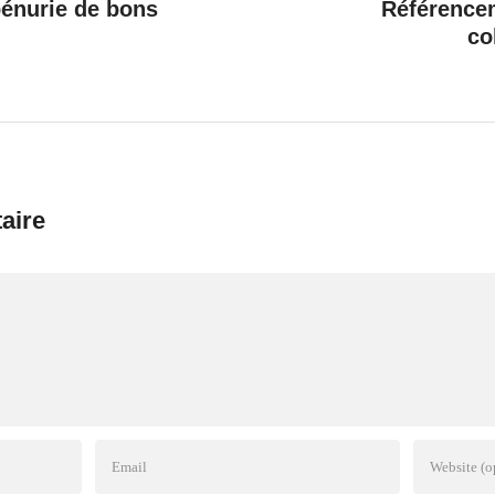
 pénurie de bons
Référencem
co
aire