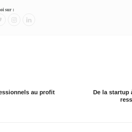
i sur :
essionnels au profit
De la startup
res