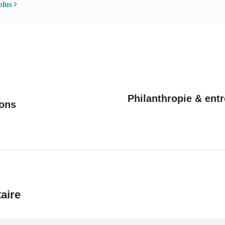
plus
Philanthropie & ent
ions
aire