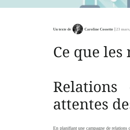
Un texte de
Caroline Cossette
23 mars
Ce que les
Relations
attentes d
En planifiant une campagne de relations de 