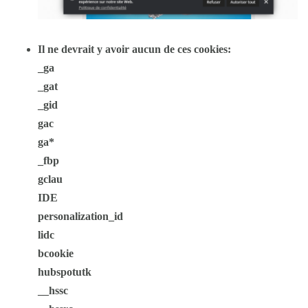
Il ne devrait y avoir aucun de ces cookies:
_ga
_gat
_gid
gac
ga*
_fbp
gclau
IDE
personalization_id
lidc
bcookie
hubspotutk
__hssc