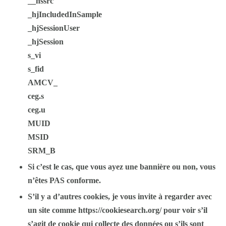
__hssrc
_hjIncludedInSample
_hjSessionUser
_hjSession
s_vi
s_fid
AMCV_
ceg.s
ceg.u
MUID
MSID
SRM_B
Si c’est le cas, que vous ayez une bannière ou non,
vous
n’êtes PAS conforme
.
S’il y a d’autres cookies, je vous invite à regarder avec
un site comme https://cookiesearch.org/ pour voir s’il
s’agit de cookie qui collecte des données ou s’ils sont