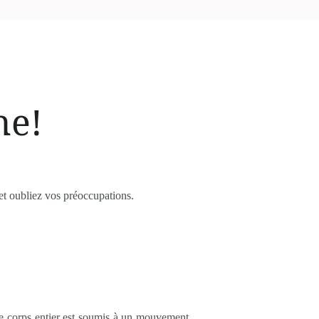
he!
et oubliez vos préoccupations.
Le corps entier est soumis à un mouvement