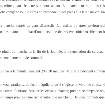
es membres, sans les stresser pour autant. La marche marque aussi b
elle oxygène tout le corps en profondeur, des pieds à la tête : un vrai b
la marche auprès de gens dépressifs. On estime qu’après environ tro
us les matins — l’état d’une personne dépressive subit sensiblement 
 plutôt de marcher à la fin de la journée. L’oxygénation du cerveau 
une meilleure nuit de sommeil.
0 pas à la minute, pendant 20 à 30 minutes. Moins rapidement et moins 
e vous pratiquez de façon régulière, qu’il s’agisse de vélo, de course, 
istress. Pourtant, écouter les oiseaux chanter, prendre le temps de reg
n son temps pour ne faire rien d’autre que marcher… Je vous promets que 