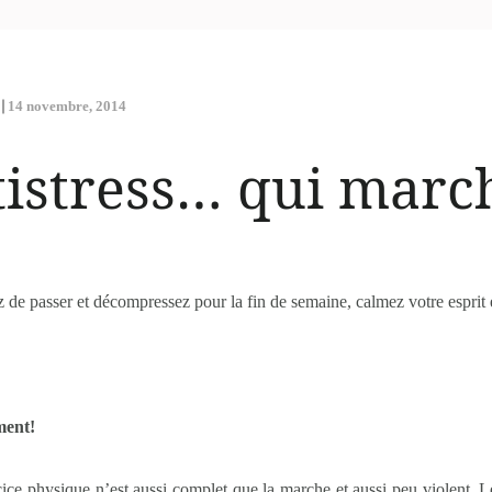
14 novembre, 2014
tistress… qui marc
de passer et décompressez pour la fin de semaine, calmez votre esprit 
ment!
cice physique n’est aussi complet que la marche et aussi peu violent. 