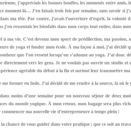
rienne, j’appréciais les bonnes bouffes, les moments entre amis, les
 moment-là… J’en faisais trois fois par semaine, sans savoir si j’ai
dans ma tête. Par contre, j’avais l’ouverture d’esprit, la volonté 
us j’en ressentais les bienfaits dans mon corps tout entier, dans 
el à ma vie. C’est devenu mon sport de prédilection, ma passion, u
fesseure de yoga et fonder mon école. À ma façon à moi, j’ai décidé
 bonheur que l’on ressent lorsqu’on s’adonne au yoga. J’ai donc déc
directement vers les gens. Je ne voulais pas ouvrir un studio et at
xpérience agréable du début à la fin et surtout leur transmettre ma
lée me former en Inde. J’ai décidé de me rendre à la source, là où le 
ys dans moins d’une semaine pour un nouveau séjour de deux moi
ces du monde yogique. À mon retour, mon bagage sera plus riche,
ur commencer ma nouvelle vie d’entrepreneure à temps plein !
 la chance de vous guider dans votre pratique ; que ce soit au tra