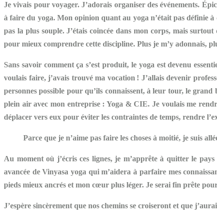
Je vivais pour voyager. J’adorais organiser des événements. Épicu
à faire du yoga. Mon opinion quant au yoga n’était pas définie à ce
pas la plus souple. J’étais coincée dans mon corps, mais surtout 
pour mieux comprendre cette discipline. Plus je m’y adonnais, pl
Sans savoir comment ça s’est produit, le yoga est devenu essenti
voulais faire, j’avais trouvé ma vocation ! J’allais devenir pro
personnes possible pour qu’ils connaissent, à leur tour, le grand
plein air avec mon entreprise : Yoga & CIE. Je voulais me rendre 
déplacer vers eux pour éviter les contraintes de temps, rendre l’e
Parce que je n’aime pas faire les choses à moitié, je suis al
Au moment où j’écris ces lignes, je m’apprête à quitter le pa
avancée de Vinyasa yoga qui m’aidera à parfaire mes connaissan
pieds mieux ancrés et mon cœur plus léger. Je serai fin prête po
J’espère sincèrement que nos chemins se croiseront et que j’aurai