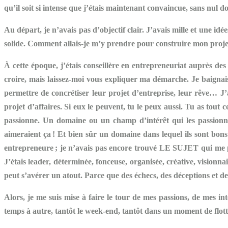
qu’il soit si intense que j’étais maintenant convaincue, sans nul 
Au départ, je n’avais pas d’objectif clair. J’avais mille et une idé
solide. Comment allais-je m’y prendre pour construire mon projet
À cette époque, j’étais conseillère en entrepreneuriat auprès de
croire, mais laissez-moi vous expliquer ma démarche. Je baignais 
permettre de concrétiser leur projet d’entreprise, leur rêve… J’
projet d’affaires. Si eux le peuvent, tu le peux aussi. Tu as tout c
passionne. Un domaine ou un champ d’intérêt qui les passionnent
aimeraient ça ! Et bien sûr un domaine dans lequel ils sont bons n
entrepreneure ; je n’avais pas encore trouvé LE SUJET qui me pass
J’étais leader, déterminée, fonceuse, organisée, créative, vision
peut s’avérer un atout. Parce que des échecs, des déceptions et d
Alors, je me suis mise à faire le tour de mes passions, de mes int
temps à autre, tantôt le week-end, tantôt dans un moment de flot