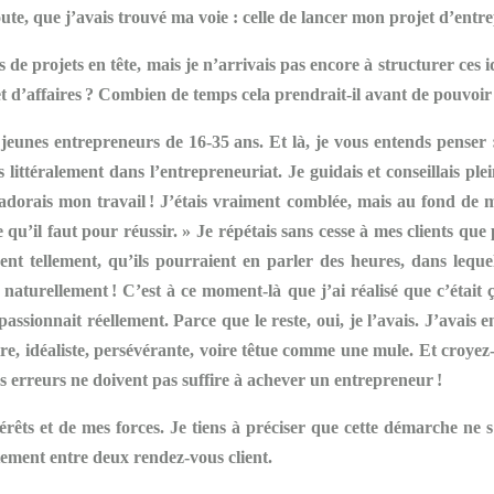
doute, que j’avais trouvé ma voie : celle de lancer mon projet d’ent
es de projets en tête, mais je n’arrivais pas encore à structurer ces 
 d’affaires ? Combien de temps cela prendrait-il avant de pouvoir 
s jeunes entrepreneurs de 16-35 ans. Et là, je vous entends penser
littéralement dans l’entrepreneuriat. Je guidais et conseillais plei
adorais mon travail ! J’étais vraiment comblée, mais au fond de moi
e qu’il faut pour réussir. » Je répétais sans cesse à mes clients que p
 tellement, qu’ils pourraient en parler des heures, dans lequel 
aturellement ! C’est à ce moment-là que j’ai réalisé que c’était ça
ionnait réellement. Parce que le reste, oui, je l’avais. J’avais e
naire, idéaliste, persévérante, voire têtue comme une mule. Et croye
es erreurs ne doivent pas suffire à achever un entrepreneur !
érêts et de mes forces. Je tiens à préciser que cette démarche ne s’e
tement entre deux rendez-vous client.