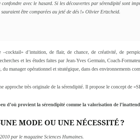
e confondre avec le hasard. Si les découvertes par sérendipité sont imp
e sauraient être comparées au jeté de dés !» Olivier Ertzcheid.
 –cocktail» d’intuition, de flair, de chance, de créativité, de persp
 recherches et les études faites par Jean-Yves Germain, Coach-Formateu
e, du manager opérationnel et stratégique, dans des environnements co
ppé une approche très originale de la sérendipité. Il propose le co
eu d’où provient la sérendipité comme la valorisation de l’inattend
-UNE MODE OU UNE NÉCESSITÉ ?
n 2010
par le magazine Sciences Humaines.