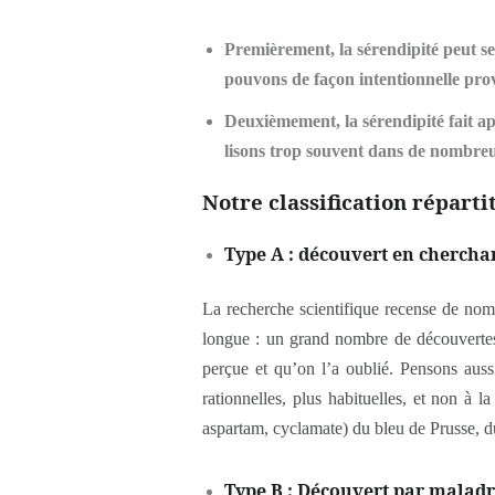
Premièrement,
la sérendipité peut 
pouvons de façon intentionnelle prov
Deuxièmement,
la sérendipité fait 
lisons trop souvent dans de nombreux 
Notre classification réparti
Type A : découvert en chercha
La recherche scientifique recense de nombre
longue : un grand nombre de découvertes s
perçue et qu’on l’a oublié. Pensons auss
rationnelles, plus habituelles, et non à 
aspartam, cyclamate) du bleu de Prusse, 
Type B : Découvert par maladr