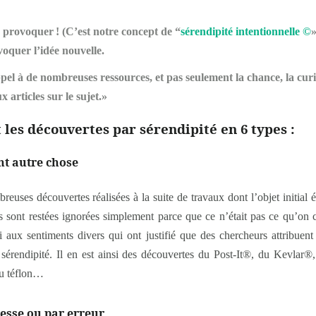
se provoquer
! (C’est notre concept de “
sérendipité intentionnelle ©
oquer l’idée nouvelle.
appel à de nombreuses ressources,
et
pas seulement la chance, la curio
articles sur le sujet.»
t les découvertes par sérendipité en 6 types :
nt autre chose
uses découvertes réalisées à la suite de travaux dont l’objet initial étai
ont restées ignorées simplement parce que ce n’était pas ce qu’on che
i aux sentiments divers qui ont justifié que des chercheurs attribuent
la sérendipité. Il en est ainsi des découvertes du Post-It®, du Kevlar®
du téflon…
esse ou par erreur