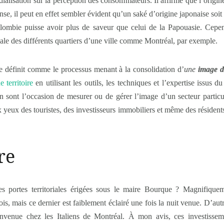
alisation sur la perception des consommateurs. Il affirme que l’origin
ense, il peut en effet sembler évident qu’un saké d’origine japonaise so
lombie puisse avoir plus de saveur que celui de la Papouasie. Cepend
riale des différents quartiers d’une ville comme Montréal, par exemple.
 se définit comme le processus menant à la consolidation d’
une
image d
e territoire
en utilisant les outils, les techniques et l’expertise issus
on sont l’occasion de mesurer ou de gérer l’image d’un secteur particu
yeux des touristes, des investisseurs immobiliers et même des résidents 
re
 portes territoriales érigées sous le maire Bourque ? Magnifiquem
ois, mais ce dernier est faiblement éclairé une fois la nuit venue. D’au
bienvenue chez les Italiens de Montréal. À mon avis, ces investiss