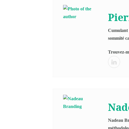
Pie
Cumulant 3
sommité ca
Trouvez-mo
Nad
Nadeau Bra
méthodolog