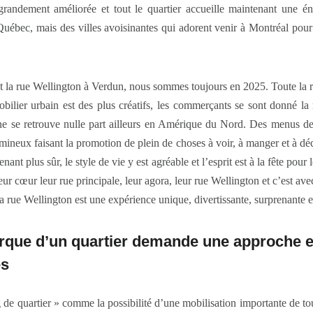
 grandement améliorée et tout le quartier accueille maintenant une éno
 Québec, mais des villes avoisinantes qui adorent venir à Montréal pour
nt la rue Wellington à Verdun, nous sommes toujours en 2025. Toute la
obilier urbain est des plus créatifs, les commerçants se sont donné la
 ne se retrouve nulle part ailleurs en Amérique du Nord. Des menus d
mineux faisant la promotion de plein de choses à voir, à manger et à dé
nant plus sûr, le style de vie y est agréable et l’esprit est à la fête po
ur cœur leur rue principale, leur agora, leur rue Wellington et c’est ave
a rue Wellington est une expérience unique, divertissante, surprenante e
rque d’un quartier demande une approche 
es
g de quartier » comme la possibilité d’une mobilisation importante de t