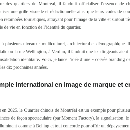
e des quartiers de Montréal, il faudrait officialiser l’essence de c
ialiser une grille visuelle et rédactionnelle ainsi que leurs codes de c
n retombées touristiques, attrayant pour l’image de la ville et surtout t
 de vie en fonction de l’identité du quartier.
à plusieurs niveaux : multiculturel, architectural et démographique. I
Italie ou la rue Wellington, à Verdun, il faudrait que les dirigeants aie
onsolidation identitaire. Voici, je lance l’idée d’une « corvée branding
 les dix prochaines années.
mple international en image de marque et en
 en 2025, le Quartier chinois de Montréal est un exemple pour plusieur
inées de façon spectaculaire (par Moment Factory), la signalisation, le 
uminent comme à Beijing et tout concorde pour offrir un dépaysement to