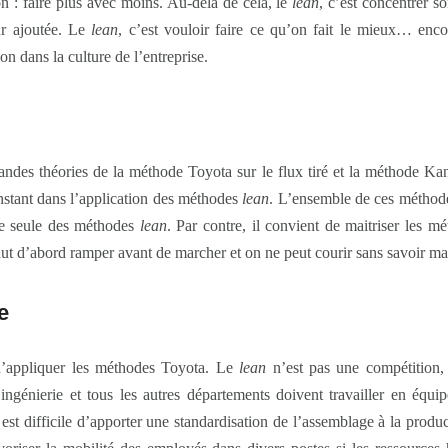
n : faire plus avec moins. Au-delà de cela, le
lean
, c’est concentrer s
ur ajoutée. Le
lean
, c’est vouloir faire ce qu’on fait le mieux… encor
n dans la culture de l’entreprise.
 grandes théories de la méthode Toyota sur le flux tiré et la méthode Ka
nstant dans l’application des méthodes
lean
. L’ensemble de ces méthode
ne seule des méthodes
lean
. Par contre, il convient de maitriser les 
 faut d’abord ramper avant de marcher et on ne peut courir sans savoir ma
e
e d’appliquer les méthodes Toyota. Le
lean
n’est pas une compétition, 
ingénierie et tous les autres départements doivent travailler en équi
est difficile d’apporter une standardisation de l’assemblage à la produc