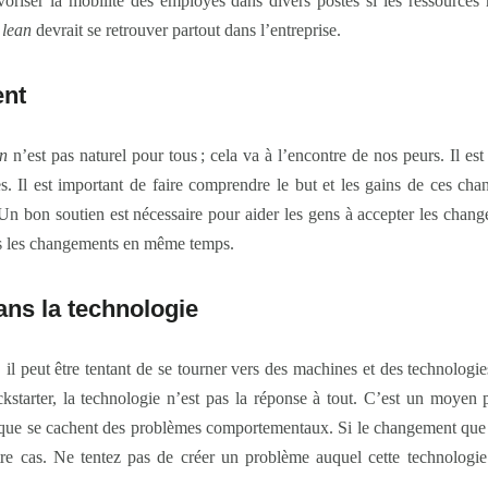
 favoriser la mobilité des employés dans divers postes si les ressourc
u
lean
devrait se retrouver partout dans l’entreprise.
ent
an
n’est pas naturel pour tous ; cela va à l’encontre de nos peurs. Il est 
es. Il est important de faire comprendre le but et les gains de ces ch
Un bon soutien est nécessaire pour aider les gens à accepter les change
us les changements en même temps.
ans la technologie
 il peut être tentant de se tourner vers des machines et des technologi
tarter, la technologie n’est pas la réponse à tout. C’est un moyen po
que se cachent des problèmes comportementaux. Si le changement que 
tre cas. Ne tentez pas de créer un problème auquel cette technologi