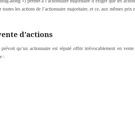
rag-along ») permet à l’actionnaire majoritaire d’exiger que les actionn
r toutes les actions de l’actionnaire majoritaire, et ce, aux mêmes prix e
vente d’actions
 prévoit qu’un actionnaire est réputé offrir irrévocablement en vent
e :