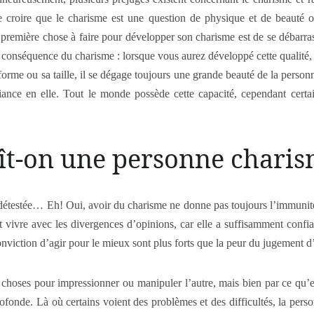
 de croire que le charisme est une question de physique et de beauté o
 première chose à faire pour développer son charisme est de se débarra
conséquence du charisme : lorsque vous aurez développé cette qualité,
orme ou sa taille, il se dégage toujours une grande beauté de la personn
nce en elle. Tout le monde possède cette capacité, cependant certai
ît-on une personne chari
t détestée… Eh! Oui, avoir du charisme ne donne pas toujours l’immunit
ait vivre avec les divergences d’opinions, car elle a suffisamment conf
onviction d’agir pour le mieux sont plus forts que la peur du jugement d’
 choses pour impressionner ou manipuler l’autre, mais bien par ce qu’el
rofonde. Là où certains voient des problèmes et des difficultés, la pers