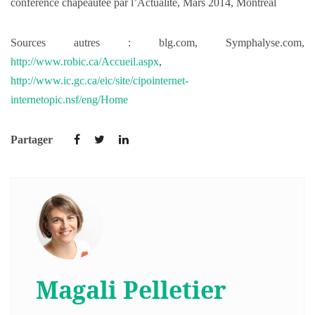
conférence chapeautée par l’Actualité, Mars 2014, Montréal
Sources autres : blg.com, Symphalyse.com,
http://www.robic.ca/Accueil.aspx
,
http://www.ic.gc.ca/eic/site/cipointernet-
internetopic.nsf/eng/Home
Partager
Magali Pelletier