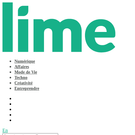
Numérique
Affaires
Mode de Vie
Techno
Créativité
Entreprendre
En