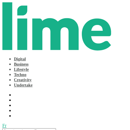
Digital
Business
Lifestyle
Techno
Creativity
Undertake
Fr